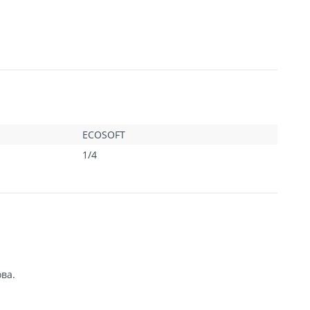
ECOSOFT
1/4
ва.