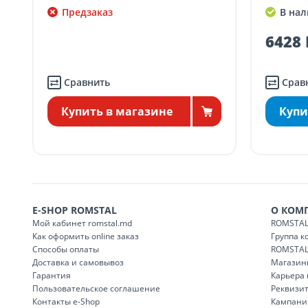
Доставка по
пригородам для заказо
SER08411
Предзаказ
В нал
ма
6428 
Сравнить
Срав
Купить в магазине
Купи
E-SHOP ROMSTAL
О КОМ
Мой кабинет romstal.md
ROMSTAL
Как оформить online заказ
Группа 
Способы оплаты
ROMSTAL
Доставка и самовывоз
Магазин
Гарантия
Карьера
Пользовательское соглашение
Реквизи
Контакты e-Shop
Кампани