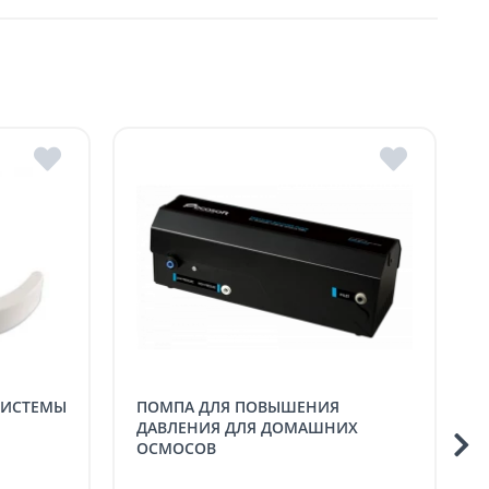
авки в магазины ROMSTAL.
а.
ПОМПА ДЛЯ ПОВЫШЕНИЯ
МЕМБРАННЫЙ
ДАВЛЕНИЯ ДЛЯ ДОМАШНИХ
ОСМОСОВ