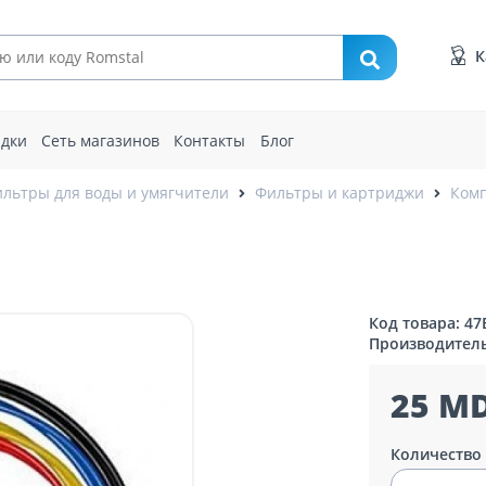
К
идки
Сеть магазинов
Контакты
Блог
льтры для воды и умягчители
Фильтры и картриджи
Комп
Код товара: 47
Производител
25 MD
Количество