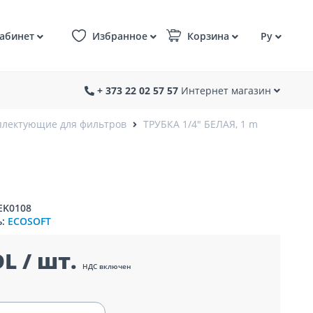
абинет
Избранное
Корзина
Ру
+ 373 22 02 57 57
Интернет магазин
лектующие для фильтров
ТРУБКА 1/4" БЕЛАЯ, 1 m
EK0108
ь:
ECOSOFT
L / шт.
НДС включен