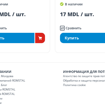
в менее 5000 лей
(онлайн-заказ, заказ в
ичии
В наличии
газине)
100
MDL / шт.
17 MDL / шт.
нить
Сравнить
ть
Купить
ПАНИИ
ИНФОРМАЦИЯ ДЛЯ ПОТ
 Молдова
Агентство по защите прав по
компаний ROMSTAL
Обработка и защита персона
 Блог
Политика cookie
ы ROMSTAL
 в ROMSTAL
ты
и