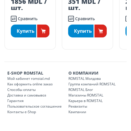
1856 MDL /
351 MDL /
2
Поставки осуществляются в течение промежутка времени:
шт.
шт.
ш
Понедельник – пятница: 09:00 – 17:00
Сравнить
Сравнить
Суббота: 09:00 – 15:00.
ДРУГИЕ НАСЕЛЕННЫЕ ПУНКТЫ:
Купить
Купить
БЕСПЛАТНАЯ доставка по стране может быть осуществлена
в течение 1-7 рабочих дней, в зависимости от графика
доставки в магазины ROMSTAL.
Платная доставка по стране может быть осуществлена в
течение 1-3 рабочих дней, в зависимости от наличия
транспорта.
E-SHOP ROMSTAL
О КОМПАНИИ
Доставки осуществляются:
Мой кабинет romstal.md
ROMSTAL Молдова
понедельник – пятница: с 09:00 до 17:00.
Как оформить online заказ
Группа компаний ROMSTAL
Способы оплаты
ROMSTAL Блог
Доставка и самовывоз
Магазины ROMSTAL
Гарантия
Карьера в ROMSTAL
Доставка з
Код
Пользовательское соглашение
Реквизиты
Контакты e-Shop
Кампании
SER08409
Доставка по стране (рассчит
Доставка по
Кишиневу и пригородам для