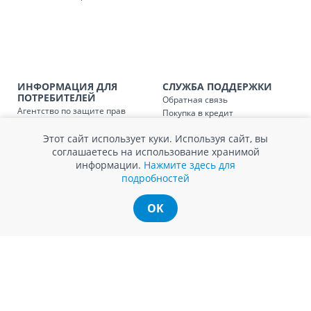
Доставка по
Кишиневу и пригородам для
заказ, заказ в 
Доставка по
Кишиневу для заказов мен
SER08410
магазин
ИНФОРМАЦИЯ ДЛЯ
СЛУЖБА ПОДДЕРЖКИ
ПОТРЕБИТЕЛЕЙ
Обратная связь
Доставка по
пригородам для заказов ме
Агентство по защите прав
Покупка в кредит
SER08411
магазин
потребителей
Нам не всё равно!
Обработка и защита
Этот сайт использует куки. Используя сайт, вы
Обмен и возврат
персональных данных
соглашаетесь на использование хранимой
Вопросы и ответы
Политика cookie
информации.
Нажмите здесь для
Сервисный центр
подробностей
Сервис ECOSOFT
Контакты
OK
© Romstal 2026