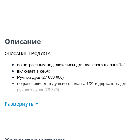
Описание
ОПИСАНИЕ ПРОДУКТА:
со встроенным подключением для душевого шланга 1/2"
включает в себя:
Ручной душ (27 699 000)
подключение для душевого шланга 1/2" и держатель для
ручного душа (26 370)
внешняя резьба
с защитой от обратного потока
Развернуть
душевой шланг Silverflex 1.250 мм (28 362)
GROHE EcoJoy
ограничитель расхода воды 9,5 л/мин
GROHE StarLight
хромированная поверхность
GROHE DreamSpray
превосходный поток воды
с системой
SpeedClean
против известковых отложений
внутренний охлаждающий канал
для продолжительного