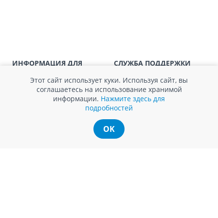
заказ, заказ в 
Доставка по
Кишиневу для заказов мен
SER08410
магазин
Доставка по
пригородам для заказов ме
ИНФОРМАЦИЯ ДЛЯ
СЛУЖБА ПОДДЕРЖКИ
SER08411
магазин
ПОТРЕБИТЕЛЕЙ
Обратная связь
Этот сайт использует куки. Используя сайт, вы
Агентство по защите прав
Покупка в кредит
соглашаетесь на использование хранимой
потребителей
Нам не всё равно!
информации.
Нажмите здесь для
Обработка и защита
Обмен и возврат
подробностей
персональных данных
Вопросы и ответы
Политика cookie
Сервисный центр
Сервис ECOSOFT
OK
Контакты