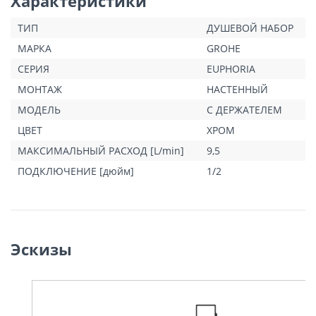
Характеристики
срока службы
ТИП
ДУШЕВОЙ НАБОР
Twistfree
против перекручивания шланга
может использоваться с проточным водонагревателем
МАРКА
GROHE
минимальное давление 1,0 бар
СЕРИЯ
EUPHORIA
МОНТАЖ
НАСТЕННЫЙ
МОДЕЛЬ
С ДЕРЖАТЕЛЕМ
ЦВЕТ
ХРОМ
МАКСИМАЛЬНЫЙ РАСХОД [L/min]
9,5
ПОДКЛЮЧЕНИЕ [дюйм]
1/2
Эскизы