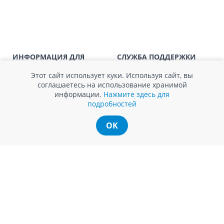
заказ, заказ в 
Доставка по
Кишиневу для заказов мен
SER08410
магазин
Доставка по
пригородам для заказов ме
ИНФОРМАЦИЯ ДЛЯ
СЛУЖБА ПОДДЕРЖКИ
SER08411
магазин
ПОТРЕБИТЕЛЕЙ
Обратная связь
Агентство по защите прав
Этот сайт использует куки. Используя сайт, вы
Покупка в кредит
потребителей
соглашаетесь на использование хранимой
Нам не всё равно!
Обработка и защита
информации.
Нажмите здесь для
Обмен и возврат
персональных данных
подробностей
Вопросы и ответы
Политика cookie
Сервисный центр
Сервис ECOSOFT
OK
Контакты