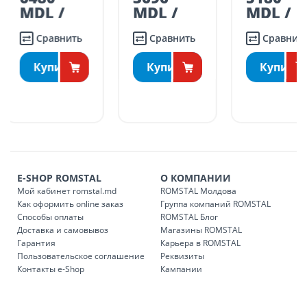
Поставки осуществляются в течение промежутка времени:
MDL /
MDL /
/ шт.
шт.
шт.
Понедельник – пятница: 09:00 – 17:00
Сравнить
Сравнить
Сравни
Суббота: 09:00 – 15:00.
ДРУГИЕ НАСЕЛЕННЫЕ ПУНКТЫ:
Купить
Купить
Купить
БЕСПЛАТНАЯ доставка по стране может быть осуществлена
в течение 1-7 рабочих дней, в зависимости от графика
доставки в магазины ROMSTAL.
Платная доставка по стране может быть осуществлена в
течение 1-3 рабочих дней, в зависимости от наличия
транспорта.
Доставки осуществляются:
E-SHOP ROMSTAL
О КОМПАНИИ
понедельник – пятница: с 09:00 до 17:00.
Мой кабинет romstal.md
ROMSTAL Молдова
Как оформить online заказ
Группа компаний ROMSTAL
Способы оплаты
ROMSTAL Блог
Доставка и самовывоз
Магазины ROMSTAL
Доставка з
Код
Гарантия
Карьера в ROMSTAL
Пользовательское соглашение
Реквизиты
SER08409
Доставка по стране (рассчит
Контакты e-Shop
Кампании
Доставка по
Кишиневу и пригородам для