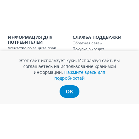
Доставка по
Кишиневу и пригородам для
заказ, заказ в 
Доставка по
Кишиневу для заказов мен
SER08410
ИНФОРМАЦИЯ ДЛЯ
СЛУЖБА ПОДДЕРЖКИ
магазин
ПОТРЕБИТЕЛЕЙ
Обратная связь
Агентство по защите прав
Покупка в кредит
Доставка по
пригородам для заказов ме
потребителей
Нам не всё равно!
SER08411
магазин
Обработка и защита
Этот сайт использует куки. Используя сайт, вы
Обмен и возврат
персональных данных
соглашаетесь на использование хранимой
Вопросы и ответы
Политика cookie
информации.
Нажмите здесь для
Сервисный центр
подробностей
Сервис ECOSOFT
Контакты
OK
© Romstal 2026