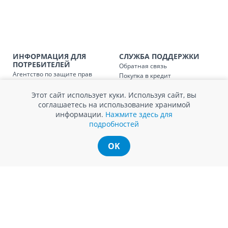
Доставка по
Кишиневу и пригородам для
заказ, заказ в 
Доставка по
Кишиневу для заказов мен
SER08410
ИНФОРМАЦИЯ ДЛЯ
СЛУЖБА ПОДДЕРЖКИ
магазин
ПОТРЕБИТЕЛЕЙ
Обратная связь
Агентство по защите прав
Покупка в кредит
Доставка по
пригородам для заказов ме
потребителей
Нам не всё равно!
SER08411
магазин
Обработка и защита
Этот сайт использует куки. Используя сайт, вы
Обмен и возврат
персональных данных
соглашаетесь на использование хранимой
Вопросы и ответы
Политика cookie
информации.
Нажмите здесь для
Сервисный центр
подробностей
Сервис ECOSOFT
Контакты
OK
© Romstal 2026