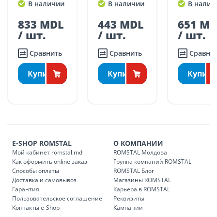
Магазин
В наличии
В наличии
В налич
день или на следующий день, в зависимости от наличия
Бэлць
3100, Бельцы, Р.
BĂLȚI
транспорта.
Молдова
443 MDL
651 MDL
729 M
Поставки осуществляются в течение промежутка времени:
/ шт.
/ шт.
/ шт.
Понедельник – пятница: 09:00 – 17:00
Сравнить
Сравнить
Сравни
Суббота: 09:00 – 15:00.
ДРУГИЕ НАСЕЛЕННЫЕ ПУНКТЫ:
Купить
Купить
Купить
БЕСПЛАТНАЯ доставка по стране может быть осуществлена
в течение 1-7 рабочих дней, в зависимости от графика
доставки в магазины ROMSTAL.
Платная доставка по стране может быть осуществлена в
течение 1-3 рабочих дней, в зависимости от наличия
транспорта.
E-SHOP ROMSTAL
О КОМПАНИИ
Доставки осуществляются:
Мой кабинет romstal.md
ROMSTAL Молдова
понедельник – пятница: с 09:00 до 17:00.
Как оформить online заказ
Группа компаний ROMSTAL
Способы оплаты
ROMSTAL Блог
Доставка и самовывоз
Магазины ROMSTAL
Гарантия
Карьера в ROMSTAL
Доставка з
Код
Пользовательское соглашение
Реквизиты
Контакты e-Shop
Кампании
SER08409
Доставка по стране (рассчит