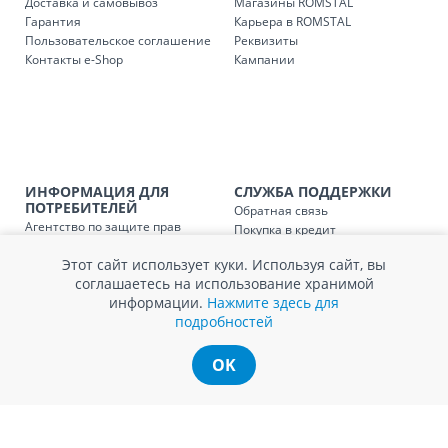
Доставка и самовывоз
Магазины ROMSTAL
Доставка з
Код
Гарантия
Карьера в ROMSTAL
Пользовательское соглашение
Реквизиты
SER08409
Доставка по стране (рассчит
Контакты e-Shop
Кампании
Доставка по
Кишиневу и пригородам для
заказ, заказ в 
Доставка по
Кишиневу для заказов мен
SER08410
магазин
ИНФОРМАЦИЯ ДЛЯ
СЛУЖБА ПОДДЕРЖКИ
ПОТРЕБИТЕЛЕЙ
Обратная связь
Доставка по
пригородам для заказов ме
Агентство по защите прав
Покупка в кредит
SER08411
магазин
потребителей
Нам не всё равно!
Этот сайт использует куки. Используя сайт, вы
Обработка и защита
Обмен и возврат
соглашаетесь на использование хранимой
персональных данных
Вопросы и ответы
информации.
Нажмите здесь для
Политика cookie
Сервисный центр
подробностей
Сервис ECOSOFT
Контакты
OK