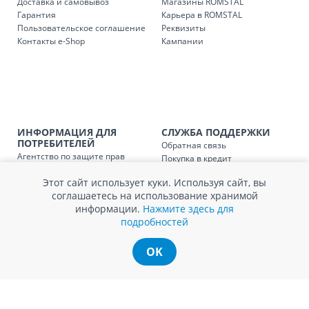
Доставка и самовывоз
Магазины ROMSTAL
Доставка з
Код
Гарантия
Карьера в ROMSTAL
Пользовательское соглашение
Реквизиты
SER08409
Доставка по стране (рассчит
Контакты e-Shop
Кампании
Доставка по
Кишиневу и пригородам для
заказ, заказ в 
Доставка по
Кишиневу для заказов мен
SER08410
магазин
ИНФОРМАЦИЯ ДЛЯ
СЛУЖБА ПОДДЕРЖКИ
ПОТРЕБИТЕЛЕЙ
Обратная связь
Доставка по
пригородам для заказов ме
Агентство по защите прав
Покупка в кредит
SER08411
магазин
потребителей
Нам не всё равно!
Этот сайт использует куки. Используя сайт, вы
Обработка и защита
Обмен и возврат
соглашаетесь на использование хранимой
персональных данных
Вопросы и ответы
информации.
Нажмите здесь для
Политика cookie
Сервисный центр
подробностей
Сервис ECOSOFT
Контакты
OK