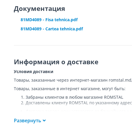
Документация
81MD4089 - Fisa tehnica.pdf
81MD4089 - Cartea tehnica.pdf
Информация о доставке
Условия доставки
Товары, заказанные через интернет-магазин romstal.md
Товары, заказанные в интернет магазине, могут быть:
Забраны клиентом в любом магазине ROMSTAL
Доставлены клиенту ROMSTAL по указанному адрес
Доставка товара осуществляется до ближайшего к у
Покупателя к подъезду либо до ворот, только при
Развернуть
Подъем товара на этаж или занос в дом
НЕ
осущест
Доставки осуществляются на транспорте ROMSTAL, 