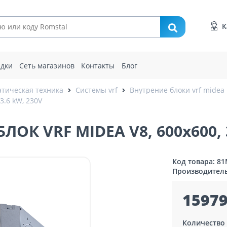
К
идки
Сеть магазинов
Контакты
Блог
тическая техника
Системы vrf
Внутрение блоки vrf midea
.6 kW, 230V
К VRF MIDEA V8, 600x600, 3
Код товара: 8
Производител
15979
Количество