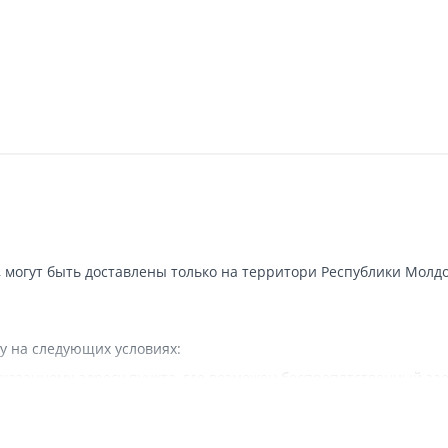
, могут быть доставлены только на территори Республики Молдо
у на следующих условиях:
казанному адресу пункта, где возможен беспрепятственный зае
 наличии подъездных путей для грузовой машины.
вляется.
а в исключительных случаях - курьерской почтой.