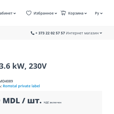
абинет
Избранное
Корзина
Ру
+ 373 22 02 57 57
Интернет магазин
.6 kW, 230V
1MD4089
ь:
Romstal private label
 MDL / шт.
НДС включен