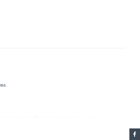
ва.
зд транспорта. Товар доставляется по адресу