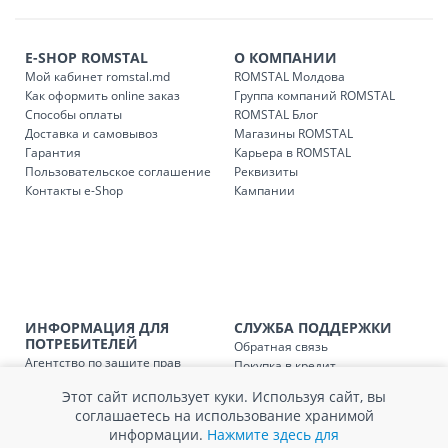
транспорта.
Доставки осуществляются:
E-SHOP ROMSTAL
О КОМПАНИИ
понедельник – пятница: с 09:00 до 17:00.
Мой кабинет romstal.md
ROMSTAL Молдова
Как оформить online заказ
Группа компаний ROMSTAL
Способы оплаты
ROMSTAL Блог
Доставка и самовывоз
Магазины ROMSTAL
Доставка з
Код
Гарантия
Карьера в ROMSTAL
Пользовательское соглашение
Реквизиты
SER08409
Доставка по стране (рассчит
Контакты e-Shop
Кампании
Доставка по
Кишиневу и пригородам для
заказ, заказ в 
Доставка по
Кишиневу для заказов мен
SER08410
магазин
ИНФОРМАЦИЯ ДЛЯ
СЛУЖБА ПОДДЕРЖКИ
ПОТРЕБИТЕЛЕЙ
Обратная связь
Доставка по
пригородам для заказов ме
Агентство по защите прав
SER08411
Покупка в кредит
магазин
потребителей
Нам не всё равно!
Этот сайт использует куки. Используя сайт, вы
Обработка и защита
Обмен и возврат
соглашаетесь на использование хранимой
персональных данных
Вопросы и ответы
информации.
Нажмите здесь для
Политика cookie
Сервисный центр