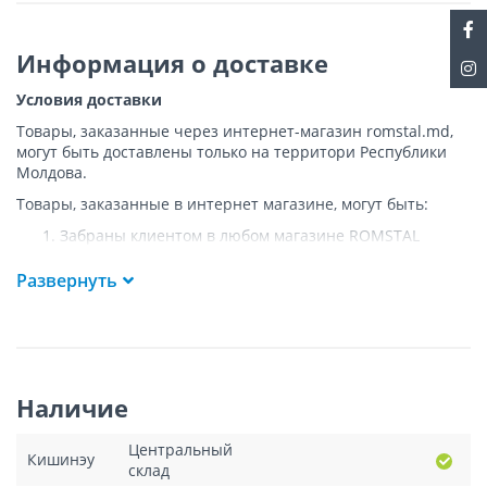
Информация о доставке
Условия доставки
Товары, заказанные через интернет-магазин romstal.md,
могут быть доставлены только на территори Республики
Молдова.
Товары, заказанные в интернет магазине, могут быть:
Забраны клиентом в любом магазине ROMSTAL
Доставлены клиенту ROMSTAL по указанному адресу
на следующих условиях:
Развернуть
Доставка товара осуществляется до ближайшего к
указанному адресу пункта, где возможен
беспрепятственный заезд транспорта. Товар
доставляется по адресу Покупателя к подъезду либо
до ворот, только при наличии подъездных путей для
Наличие
грузовой машины.
Подъем товара на этаж или занос в дом
НЕ
Центральный
осуществляется.
Кишинэу
склад
Доставки осуществляются на транспорте ROMSTAL, а