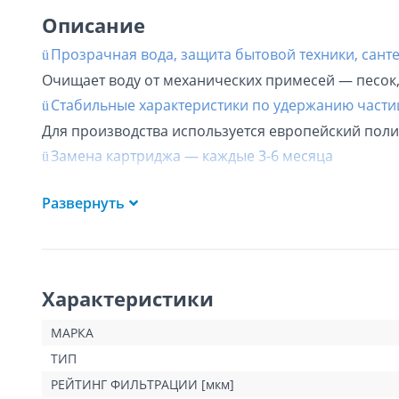
Описание
Прозрачная вода, защита бытовой техники, санте
ü
Очищает воду от механических примесей — песок, 
Стабильные характеристики по удержанию части
ü
Для производства используется европейский пол
Замена картриджа — каждые
3-6
месяца
ü
Ресурс 80 000 литров
Развернуть
Картридж Ecosoft 4,5" x 20" 20 мкм из вспененно
песка, ила.
Обеспечивает защиту сантехники и трубопроводо
Характеристики
Основные преимущества
МАРКА
- Ресурс 80 000 литров
ТИП
- Высокая эффективность очистки
РЕЙТИНГ ФИЛЬТРАЦИИ [мкм]
- Стабильные характеристики по удержанию части