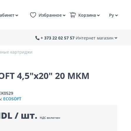
абинет
Избранное
Корзина
Ру
+ 373 22 02 57 57
Интернет магазин
нные картриджи
T 4,5"x20" 20 МКМ
EK0529
ь:
ECOSOFT
DL / шт.
НДС включен