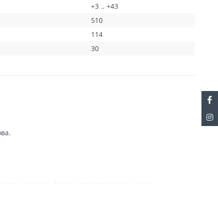
+3 .. +43
510
114
30
ва.
ия
зд транспорта. Товар доставляется по адресу