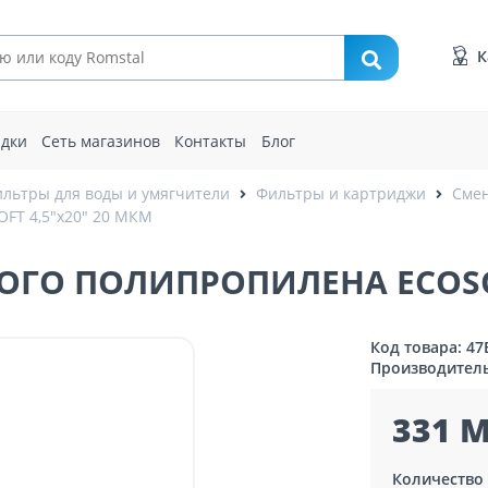
К
идки
Сеть магазинов
Контакты
Блог
льтры для воды и умягчители
Фильтры и картриджи
Сме
T 4,5"x20" 20 МКМ
ГО ПОЛИПРОПИЛЕНА ECOSOF
Код товара: 47
Производител
331 M
Количество