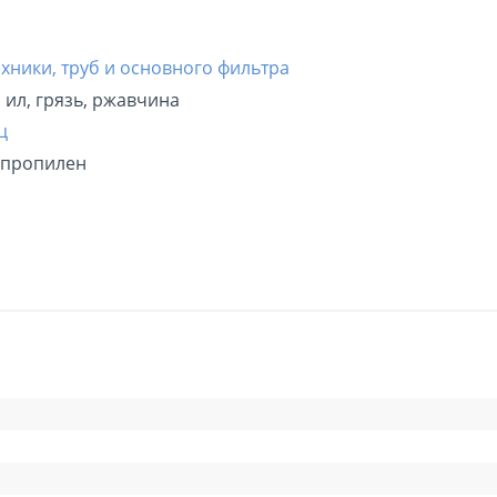
хники, труб и основного фильтра
ил, грязь, ржавчина
ц
ипропилен
го полипропилена подходит для очистки воды от ржавчины
в от повреждений.
ц