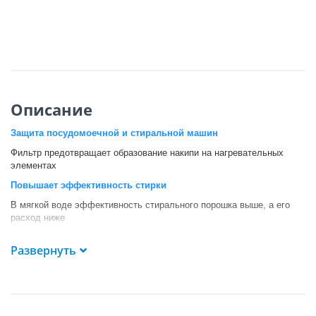
Описание
Защита посудомоечной и стиральной машин
Фильтр предотвращает образование накипи на нагревательных
элементах
Повышает эффективность стирки
В мягкой воде эффективность стирального порошка выше, а его
расход ниже
"Зеленая" технология
Развернуть
Наполнитель не вызывает аллергию и безвреден для природы
Хватает на 800 циклов стирки
Наполнителя хватает на 2 замены