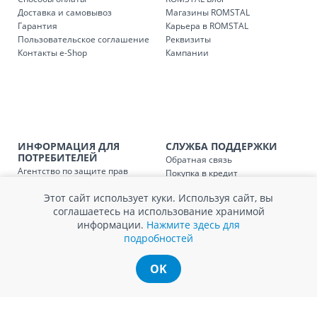
Доставка и самовывоз
Магазины ROMSTAL
Гарантия
Карьера в ROMSTAL
Доставка з
Код
Пользовательское соглашение
Реквизиты
Контакты e-Shop
Кампании
SER08409
Доставка по стране (рассчит
Доставка по
Кишиневу и пригородам для
заказ, заказ в 
Доставка по
Кишиневу для заказов мен
SER08410
ИНФОРМАЦИЯ ДЛЯ
СЛУЖБА ПОДДЕРЖКИ
магазин
ПОТРЕБИТЕЛЕЙ
Обратная связь
Агентство по защите прав
Покупка в кредит
Доставка по
пригородам для заказов ме
потребителей
Нам не всё равно!
SER08411
магазин
Этот сайт использует куки. Используя сайт, вы
Обработка и защита
Обмен и возврат
соглашаетесь на использование хранимой
персональных данных
Вопросы и ответы
информации.
Нажмите здесь для
Политика cookie
Сервисный центр
подробностей
Сервис ECOSOFT
Контакты
OK