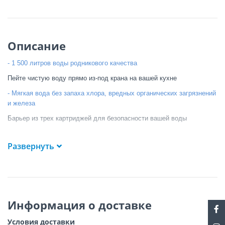
Описание
-
1 500 литров воды родникового качества
Пейте чистую воду прямо из-под крана на вашей кухне
-
Мягкая вода без запаха хлора, вредных органических загрязнений
и железа
Барьер из трех картриджей для безопасности вашей воды
-
Уникальная технология Ecomix
Развернуть
Фильтрующий материал разработан с учетом основных проблем
украинской водопроводной воды.
Благодаря тройному фильтру Ecosoft, вода будет свежей и чистой,
следовательно
- блюда станут вкуснее
Информация о доставке
- чай и кофе приобретут естественный вкус и аромат
Условия доставки