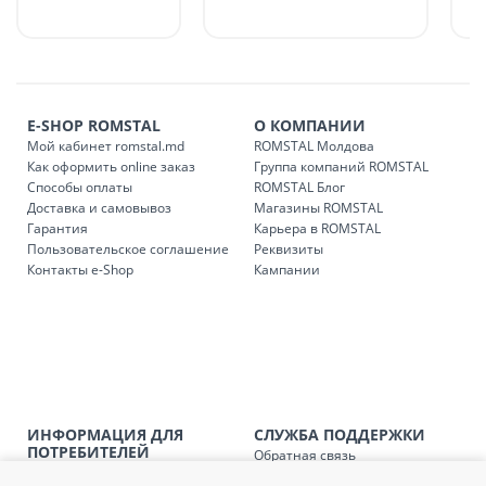
в течение 1-7 рабочих дней, в зависимости от графика
доставки в магазины ROMSTAL.
Платная доставка по стране может быть осуществлена в
течение 1-3 рабочих дней, в зависимости от наличия
транспорта.
E-SHOP ROMSTAL
О КОМПАНИИ
Доставки осуществляются:
Мой кабинет romstal.md
ROMSTAL Молдова
понедельник – пятница: с 09:00 до 17:00.
Как оформить online заказ
Группа компаний ROMSTAL
Способы оплаты
ROMSTAL Блог
Доставка и самовывоз
Магазины ROMSTAL
Гарантия
Карьера в ROMSTAL
Доставка з
Код
Пользовательское соглашение
Реквизиты
Контакты e-Shop
Кампании
SER08409
Доставка по стране (рассчит
Доставка по
Кишиневу и пригородам для
заказ, заказ в 
Доставка по
Кишиневу для заказов мен
SER08410
магазин
ИНФОРМАЦИЯ ДЛЯ
СЛУЖБА ПОДДЕРЖКИ
ПОТРЕБИТЕЛЕЙ
Обратная связь
Доставка по
пригородам для заказов ме
Агентство по защите прав
Покупка в кредит
SER08411