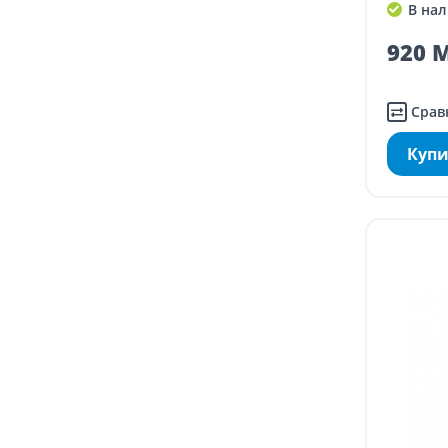
В нал
920 M
Срав
Купи