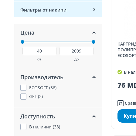
Фильтры от накипи
Цена
КАРТРИДЖ ИЗ
ПОЛИПР
ECOSOFT
от
до
В нал
Производитель
76 MD
ECOSOFT (36)
GEL (2)
Срав
Доступность
Купи
В наличии (38)