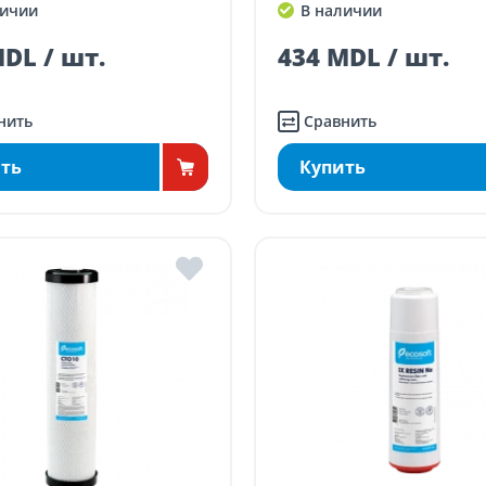
ичии
В наличии
DL / шт.
434 MDL / шт.
нить
Сравнить
ть
Купить