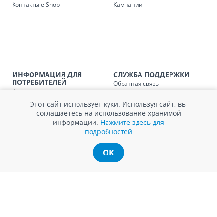
Контакты e-Shop
Кампании
SER08409
Доставка по стране (рассчит
Доставка по
Кишиневу и пригородам для
заказ, заказ в 
Доставка по
Кишиневу для заказов мен
SER08410
магазин
ИНФОРМАЦИЯ ДЛЯ
СЛУЖБА ПОДДЕРЖКИ
ПОТРЕБИТЕЛЕЙ
Обратная связь
Агентство по защите прав
Доставка по
пригородам для заказов ме
Покупка в кредит
SER08411
потребителей
магазин
Нам не всё равно!
Этот сайт использует куки. Используя сайт, вы
Обработка и защита
Обмен и возврат
соглашаетесь на использование хранимой
персональных данных
Вопросы и ответы
информации.
Нажмите здесь для
Политика cookie
Сервисный центр
подробностей
Сервис ECOSOFT
Контакты
OK