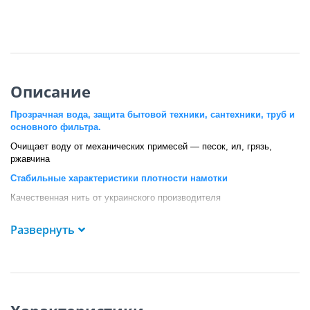
Описание
Прозрачная вода, защита бытовой техники, сантехники, труб и
основного фильтра.
Очищает воду от механических примесей — песок, ил, грязь,
ржавчина
Стабильные характеристики плотности намотки
Качественная нить от украинского производителя
Замена картриджа — каждые 2-4 месяцев
Развернуть
Ресурс
1
0 000 литров
Картридж Ecosoft 2,5"x10" 1 мкм из полипропиленовой нити
подходит для очистки воды от ржавчины, песка, ила.
Обеспечивает защиту сантехники и трубопроводов от повреждений.
Основные преимущества