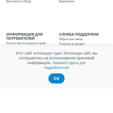
Контакты e-Shop
Кампании
Доставка по
Кишиневу и пригородам для
заказ, заказ в 
Доставка по
Кишиневу для заказов мен
SER08410
магазин
ИНФОРМАЦИЯ ДЛЯ
СЛУЖБА ПОДДЕРЖКИ
ПОТРЕБИТЕЛЕЙ
Обратная связь
Доставка по
пригородам для заказов ме
Агентство по защите прав
Покупка в кредит
SER08411
магазин
потребителей
Нам не всё равно!
Обработка и защита
Этот сайт использует куки. Используя сайт, вы
Обмен и возврат
персональных данных
соглашаетесь на использование хранимой
Вопросы и ответы
Политика cookie
информации.
Нажмите здесь для
Сервисный центр
подробностей
Сервис ECOSOFT
Контакты
OK
© Romstal 2026