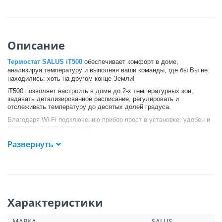
Описание
Термостат SALUS iT500
обеспечивает комфорт в доме,
анализируя температуру и выполняя ваши команды, где бы Вы не
находились: хоть на другом конце Земли!
iT500 позволяет настроить в доме до 2-х температурных зон,
задавать детализированное расписание, регулировать и
отслеживать температуру до десятых долей градуса.
Благодаря Wi-Fi подключению прибор прост в установке, удобен и
компактен в использовании.
Технологичный изящный дизайн вписывается в любые интерьеры и
Развернуть
позволяет управлять климатом с удовольствием.
С сенсорным экраном и функциями удаленного доступа управлять
температурой в доме просто и удобно.
Подключение через Wi-Fi —
это легкая установка системы и
никаких проводов.
Характеристики
Приложения для PC, iOS и Android обеспечивают управление с
каждого устройства: в любой точке света вы знаете, какая
температура у вас дома сейчас и можете легко её регулировать.
МАРКА
SALUS