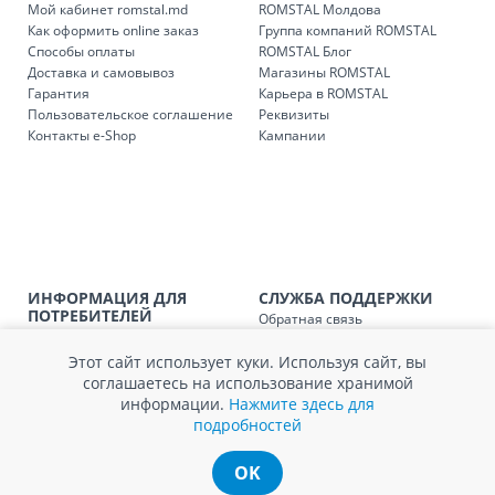
Мой кабинет romstal.md
ROMSTAL Молдова
понедельник – пятница: с 09:00 до 17:00.
Как оформить online заказ
Группа компаний ROMSTAL
Способы оплаты
ROMSTAL Блог
Доставка и самовывоз
Магазины ROMSTAL
Гарантия
Карьера в ROMSTAL
Доставка з
Код
Пользовательское соглашение
Реквизиты
Контакты e-Shop
Кампании
SER08409
Доставка по стране (рассчит
Доставка по
Кишиневу и пригородам для
заказ, заказ в 
Доставка по
Кишиневу для заказов мен
SER08410
магазин
ИНФОРМАЦИЯ ДЛЯ
СЛУЖБА ПОДДЕРЖКИ
ПОТРЕБИТЕЛЕЙ
Обратная связь
Доставка по
пригородам для заказов ме
Агентство по защите прав
Покупка в кредит
SER08411
магазин
потребителей
Этот сайт использует куки. Используя сайт, вы
Нам не всё равно!
Обработка и защита
соглашаетесь на использование хранимой
Обмен и возврат
персональных данных
информации.
Нажмите здесь для
Вопросы и ответы
Политика cookie
подробностей
Сервисный центр
Сервис ECOSOFT
Контакты
OK