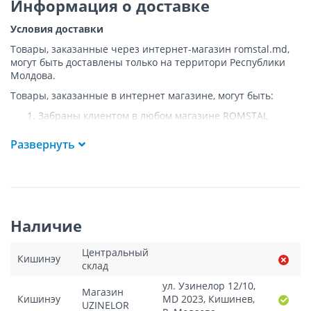
Информация о доставке
Условия доставки
Товары, заказанные через интернет-магазин romstal.md,
могут быть доставлены только на территори Республики
Молдова.
Товары, заказанные в интернет магазине, могут быть:
Забраны клиентом в любом магазине ROMSTAL
Доставлены клиенту ROMSTAL по указанному адресу
на следующих условиях:
Развернуть
Доставка товара осуществляется до ближайшего к
указанному адресу пункта, где возможен
беспрепятственный заезд транспорта. Товар
доставляется по адресу Покупателя к подъезду либо
до ворот, только при наличии подъездных путей для
Наличие
грузовой машины.
Подъем товара на этаж или занос в дом
НЕ
Центральный
осуществляется.
Кишинэу
склад
Доставки осуществляются на транспорте ROMSTAL, а
в исключительных случаях - курьерской почтой.
ул. Узинелор 12/10,
Магазин
Поддоны, на которых доставляются товары, являются
Кишинэу
MD 2023, Кишинев,
UZINELOR
собственностью компании и не передаются