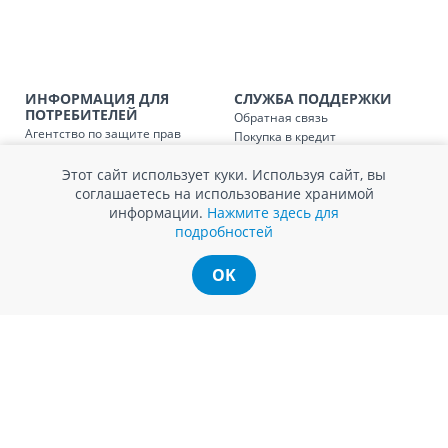
Доставка по
Кишиневу и пригородам для
заказ, заказ в 
Доставка по
Кишиневу для заказов мен
SER08410
ИНФОРМАЦИЯ ДЛЯ
СЛУЖБА ПОДДЕРЖКИ
магазин
ПОТРЕБИТЕЛЕЙ
Обратная связь
Агентство по защите прав
Покупка в кредит
Доставка по
пригородам для заказов ме
потребителей
Нам не всё равно!
SER08411
магазин
Обработка и защита
Этот сайт использует куки. Используя сайт, вы
Обмен и возврат
персональных данных
соглашаетесь на использование хранимой
Вопросы и ответы
Политика cookie
информации.
Нажмите здесь для
Сервисный центр
подробностей
Сервис ECOSOFT
Контакты
OK
© Romstal 2026