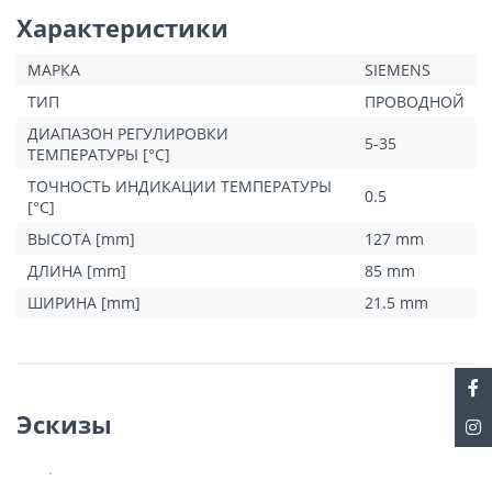
градусов Цельсия;
Характеристики
дифференциал переключения составляет 1К;
класс защиты – IP30;
габаритные размеры - 119*96*24.
МАРКА
SIEMENS
Методика монтажа основывается на использовании шурупов, путем
ТИП
ПРОВОДНОЙ
прикрепления контроллера на стене. В процессе монтажа также
ДИАПАЗОН РЕГУЛИРОВКИ
важно убедиться в надежном закреплении агрегата. Основание
5-35
ТЕМПЕРАТУРЫ [°C]
крепится в первую очередь. В случае использования
термостатических радиаторных клапанов в помещении их
ТОЧНОСТЬ ИНДИКАЦИИ ТЕМПЕРАТУРЫ
0.5
необходимо установить полностью в открытое положение.
[°C]
ВЫСОТА [mm]
127 mm
ДЛИНА [mm]
85 mm
ШИРИНА [mm]
21.5 mm
Эскизы