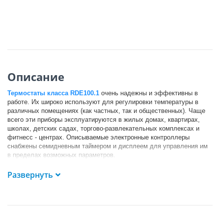
Описание
Термостаты
класса RDE100.1
очень надежны и эффективны в
работе. Их широко используют для регулировки температуры в
различных помещениях (как частных, так и общественных). Чаще
всего эти приборы эксплуатируются в жилых домах, квартирах,
школах, детских садах, торгово-развлекательных комплексах и
фитнесс - центрах. Описываемые электронные контроллеры
снабжены семидневным таймером и дисплеем для управления им
в пределах возможных параметров.
Перечислим наиболее
важные технические данные термостата:
Развернуть
рабочее напряжение 3 В (питание от двух батареек АА);
сигнал управления – двухпозиционный;
диапазон уставки 5…35 градусов Цельсия;
температура окружающей среды может достигать +50