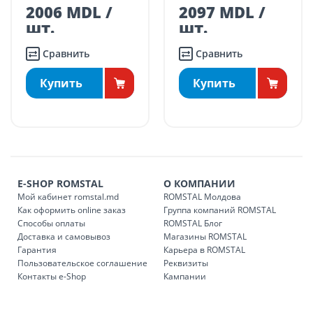
транспорта.
Молдова
2097 MDL /
1280 MDL /
Поставки осуществляются в течение промежутка времени:
шт.
шт.
Понедельник – пятница: 09:00 – 17:00
Сравнить
Сравнить
Суббота: 09:00 – 15:00.
ДРУГИЕ НАСЕЛЕННЫЕ ПУНКТЫ:
Купить
Купить
БЕСПЛАТНАЯ доставка по стране может быть осуществлена
в течение 1-7 рабочих дней, в зависимости от графика
доставки в магазины ROMSTAL.
Платная доставка по стране может быть осуществлена в
течение 1-3 рабочих дней, в зависимости от наличия
транспорта.
E-SHOP ROMSTAL
О КОМПАНИИ
Доставки осуществляются:
Мой кабинет romstal.md
ROMSTAL Молдова
понедельник – пятница: с 09:00 до 17:00.
Как оформить online заказ
Группа компаний ROMSTAL
Способы оплаты
ROMSTAL Блог
Доставка и самовывоз
Магазины ROMSTAL
Гарантия
Карьера в ROMSTAL
Доставка з
Код
Пользовательское соглашение
Реквизиты
Контакты e-Shop
Кампании
SER08409
Доставка по стране (рассчит